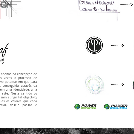
ra apenas na concepção de
tas vezes o processo de
ovo patamar em que para
, conseguida através da
bém uma identidade, uma
este. Neste sentido os
sam atingir tal objectivo,
eles os valores que cada
rcial, deseja passar e