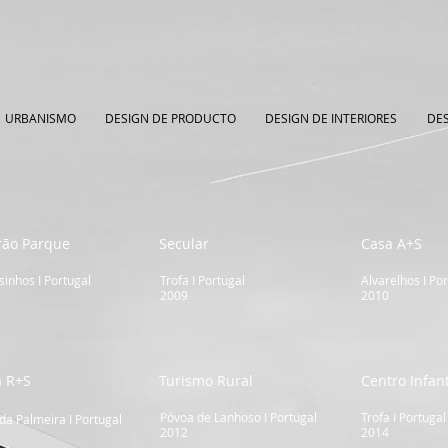
URBANISMO
DESIGN DE PRODUCTO
DESIGN DE INTERIORES
DES
rão Parque
Secular
Casa A+S
inhos I Portugal
Trofa I Portugal
Alvarelhos I Po
2009
2010
a R+S
Turismo Rural
Centro Infant
Póvoa de Lanhoso I Portugal
Trofa I Portugal
da Palmeira I Portugal
2012
2014