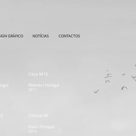
IGN GRÁFICO
NOTÍCIAS
CONTACTOS
Casa M+S
rtugal
Ribeirão I Portugal
2011
il
Clínica VP
Viseu I Portugal
2014