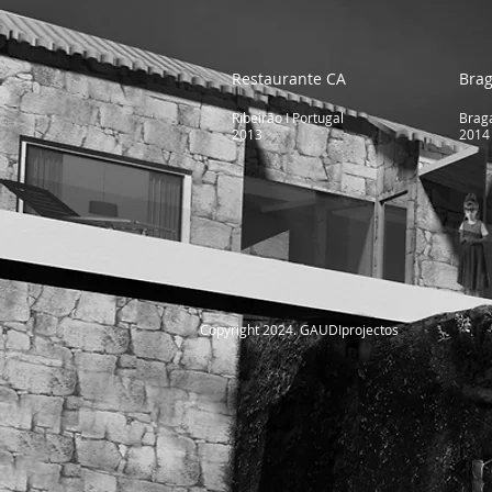
Restaurante CA
Brag
Ribeirão I Portugal
Braga
2013
2014
Copyright 2024. GAUDIprojectos