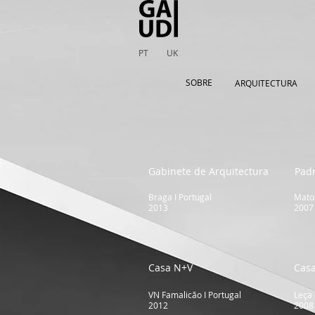
PT
UK
SOBRE
ARQUITECTURA
Gabinete de Arquitectura
Pad
Braga I Portugal
Matos
2013
2007
Casa N+V
Cas
VN Famalicão I Portugal
Leça 
2012
2008